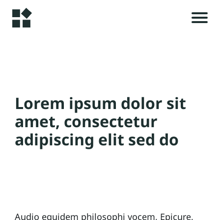
H
o
m
e
r
Lorem ipsum dolor sit
i
A
e
amet, consectetur
s
rt
adipiscing elit sed do
ik
el
t
s
c
C
e
Audio equidem philosophi vocem, Epicure,
o