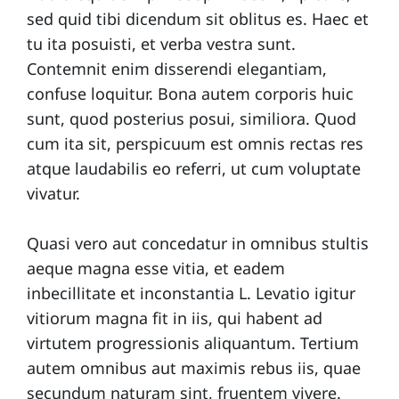
sed quid tibi dicendum sit oblitus es. Haec et
n
tu ita posuisti, et verba vestra sunt.
t
Contemnit enim disserendi elegantiam,
a
confuse loquitur. Bona autem corporis huic
ct
sunt, quod posterius posui, similiora. Quod
cum ita sit, perspicuum est omnis rectas res
O
atque laudabilis eo referri, ut cum voluptate
vivatur.
v
e
Quasi vero aut concedatur in omnibus stultis
r
aeque magna esse vitia, et eadem
inbecillitate et inconstantia L. Levatio igitur
vitiorum magna fit in iis, qui habent ad
virtutem progressionis aliquantum. Tertium
autem omnibus aut maximis rebus iis, quae
secundum naturam sint, fruentem vivere.