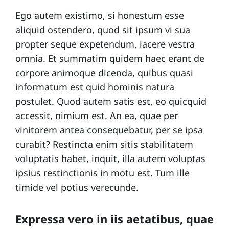
Ego autem existimo, si honestum esse
n
aliquid ostendero, quod sit ipsum vi sua
t
propter seque expetendum, iacere vestra
a
omnia. Et summatim quidem haec erant de
ct
corpore animoque dicenda, quibus quasi
informatum est quid hominis natura
O
postulet. Quod autem satis est, eo quicquid
v
accessit, nimium est. An ea, quae per
e
vinitorem antea consequebatur, per se ipsa
curabit? Restincta enim sitis stabilitatem
r
voluptatis habet, inquit, illa autem voluptas
ipsius restinctionis in motu est. Tum ille
timide vel potius verecunde.
Expressa vero in iis aetatibus, quae