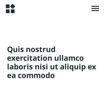
H
o
m
e
r
Quis nostrud
i
A
e
exercitation ullamco
s
rt
laboris nisi ut aliquip ex
ik
ea commodo
el
t
s
c
C
e
o