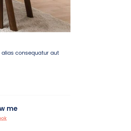
s alias consequatur aut
ow me
ook