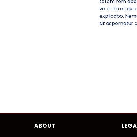
totam rem aperi
veritatis et qua
explicabo. Nem
sit aspernatur a
ABOUT
LEGA