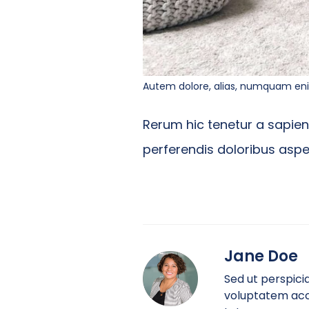
Autem dolore, alias, numquam en
Rerum hic tenetur a sapien
perferendis doloribus asper
Jane Doe
Sed ut perspicia
voluptatem acc