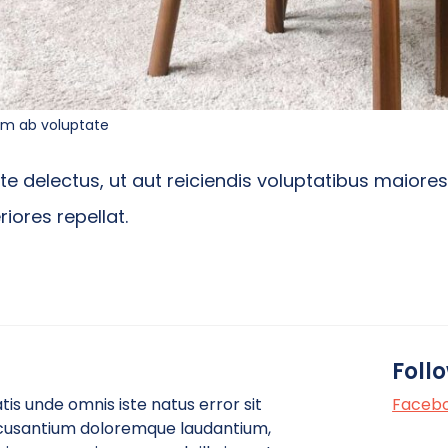
im ab voluptate
te delectus, ut aut reiciendis voluptatibus maiore
iores repellat.
Foll
tis unde omnis iste natus error sit
Faceb
usantium doloremque laudantium,