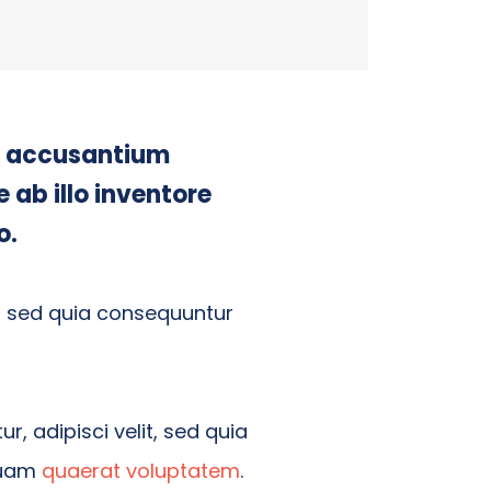
em accusantium
ab illo inventore
o.
, sed quia consequuntur
, adipisci velit, sed quia
quam
quaerat voluptatem
.