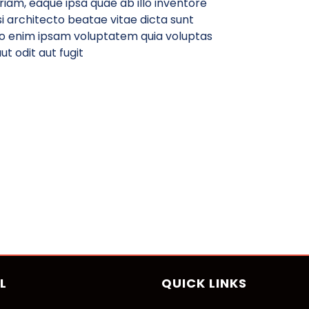
am, eaque ipsa quae ab illo inventore
si architecto beatae vitae dicta sunt
o enim ipsam voluptatem quia voluptas
ut odit aut fugit
L
QUICK LINKS