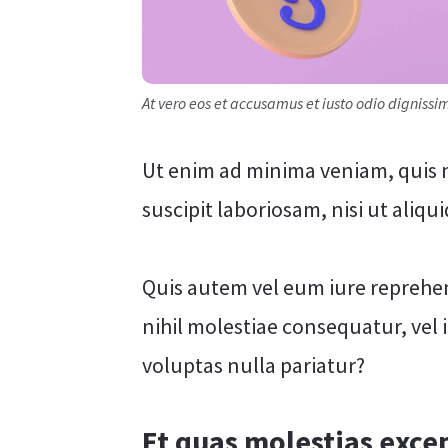
At vero eos et accusamus et iusto odio digniss
Ut enim ad minima veniam, quis 
suscipit laboriosam, nisi ut ali
Quis autem vel eum iure reprehen
nihil molestiae consequatur, vel
voluptas nulla pariatur?
Et quas molestias excep