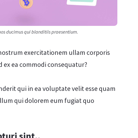
imos ducimus qui blanditiis praesentium.
nostrum exercitationem ullam corporis
quid ex ea commodi consequatur?
derit qui in ea voluptate velit esse quam
 illum qui dolorem eum fugiat quo
turi sint..