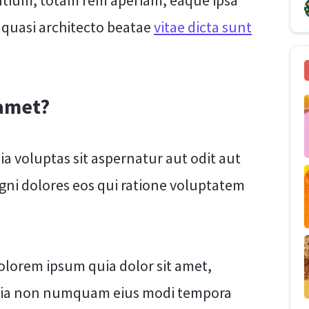
ium, totam rem aperiam, eaque ipsa
t quasi architecto beatae
vitae dicta sunt
 amet?
 voluptas sit aspernatur aut odit aut
gni dolores eos qui ratione voluptatem
olorem ipsum quia dolor sit amet,
d quia non numquam eius modi tempora