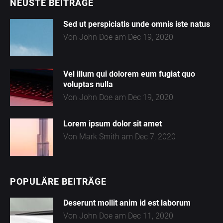
NEUSTE BEITRÄGE
A
Sed ut perspiciatis unde omnis iste natus
R
Von John Doe am Dec 19, 2020
T
l
I
Vel illum qui dolorem eum fugiat quo
K
voluptas nulla
E
Von John Doe am Dec 19, 2020
L
Lorem ipsum dolor sit amet
t
Von Mark Smith am Dec 7, 2020
K
O
POPULÄRE BEITRÄGE
t
N
Deserunt mollit anim id est laborum
T
Von John Doe am Dec 11, 2020