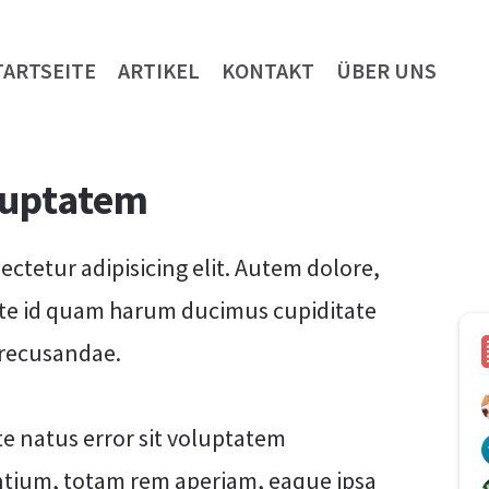
TARTSEITE
ARTIKEL
KONTAKT
ÜBER UNS
luptatem
ctetur adipisicing elit. Autem dolore,
te id quam harum ducimus cupiditate
 recusandae.
te natus error sit voluptatem
ium, totam rem aperiam, eaque ipsa