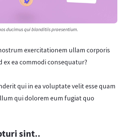
imos ducimus qui blanditiis praesentium.
nostrum exercitationem ullam corporis
quid ex ea commodi consequatur?
derit qui in ea voluptate velit esse quam
 illum qui dolorem eum fugiat quo
turi sint..