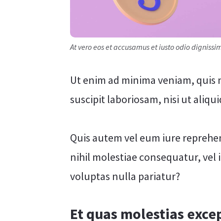
At vero eos et accusamus et iusto odio digniss
Ut enim ad minima veniam, quis 
suscipit laboriosam, nisi ut ali
Quis autem vel eum iure reprehen
nihil molestiae consequatur, vel
voluptas nulla pariatur?
Et quas molestias excep