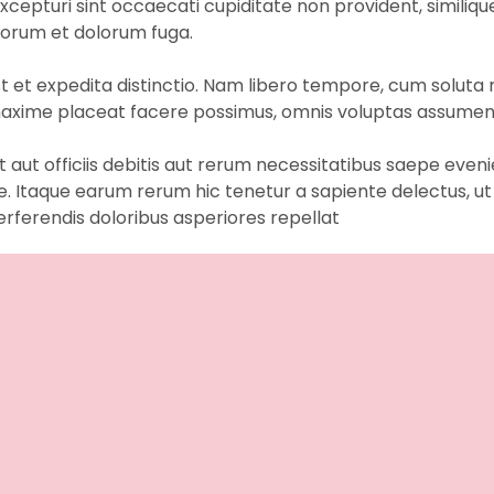
cepturi sint occaecati cupiditate non provident, similique 
aborum et dolorum fuga.
t et expedita distinctio. Nam libero tempore, cum soluta 
 maxime placeat facere possimus, omnis voluptas assumend
ut officiis debitis aut rerum necessitatibus saepe eveni
. Itaque earum rerum hic tenetur a sapiente delectus, ut 
rferendis doloribus asperiores repellat