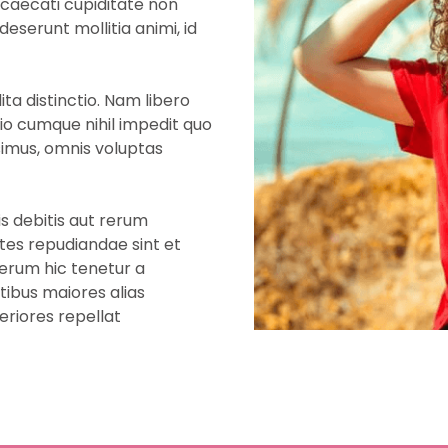
ccaecati cupiditate non
 deserunt mollitia animi, id
ta distinctio. Nam libero
io cumque nihil impedit quo
imus, omnis voluptas
s debitis aut rerum
tes repudiandae sint et
erum hic tenetur a
tibus maiores alias
eriores repellat