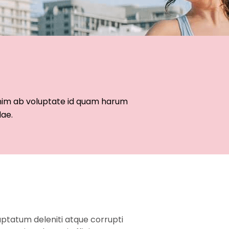
 enim ab voluptate id quam harum
dae.
uptatum deleniti atque corrupti