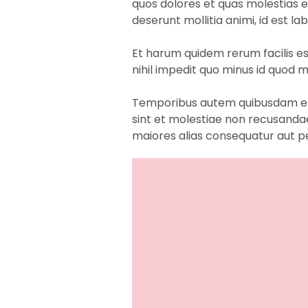
quos dolores et quas molestias ex
deserunt mollitia animi, id est l
Et harum quidem rerum facilis es
nihil impedit quo minus id quod
Temporibus autem quibusdam et a
sint et molestiae non recusandae
maiores alias consequatur aut pe