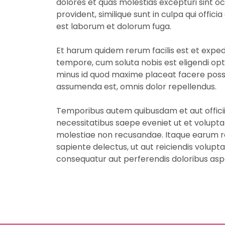
dolores et quas molestias excepturi sint o
provident, similique sunt in culpa qui officia
est laborum et dolorum fuga.
Et harum quidem rerum facilis est et expedi
tempore, cum soluta nobis est eligendi opt
minus id quod maxime placeat facere poss
assumenda est, omnis dolor repellendus.
Temporibus autem quibusdam et aut officii
necessitatibus saepe eveniet ut et volupta
molestiae non recusandae. Itaque earum r
sapiente delectus, ut aut reiciendis volupta
consequatur aut perferendis doloribus asp