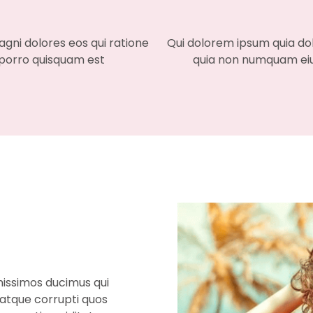
agni dolores eos qui ratione
Qui dolorem ipsum quia dolo
 porro quisquam est
quia non numquam eiu
nissimos ducimus qui
 atque corrupti quos