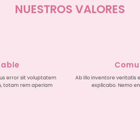
NUESTROS VALORES
dable
Comun
tus error sit voluptatem
Ab illo inventore veritatis
m, totam rem aperiam
explicabo. Nemo en