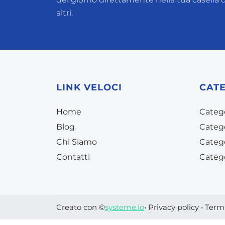
altri.
LINK VELOCI
CAT
Home
Catego
Blog
Categ
C
hi Siamo
Categ
Conta
tti
Categ
Creato con ©
systeme.io
•
Privacy policy
•
Termi