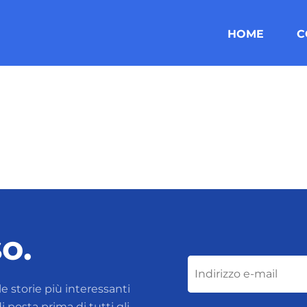
HOME
C
so.
 le storie più interessanti
 posta prima di tutti gli