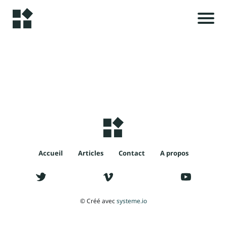
A
c
c
u
i
e
il
i
A
Accueil
Articles
Contact
A propos
l
r
t
i
© Créé avec
systeme.io
c