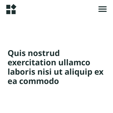
H
o
m
e
r
Quis nostrud
i
A
l
exercitation ullamco
s
rt
laboris nisi ut aliquip ex
ic
ea commodo
le
t
s
c
C
o