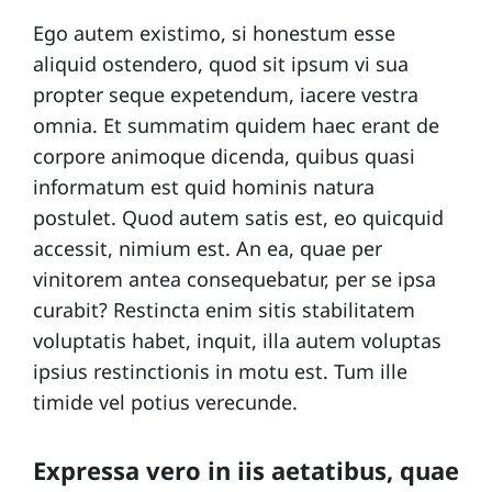
Ego autem existimo, si honestum esse
n
t
aliquid ostendero, quod sit ipsum vi sua
t
propter seque expetendum, iacere vestra
a
omnia. Et summatim quidem haec erant de
ct
corpore animoque dicenda, quibus quasi
informatum est quid hominis natura
A
postulet. Quod autem satis est, eo quicquid
b
accessit, nimium est. An ea, quae per
o
vinitorem antea consequebatur, per se ipsa
curabit? Restincta enim sitis stabilitatem
u
voluptatis habet, inquit, illa autem voluptas
t
ipsius restinctionis in motu est. Tum ille
timide vel potius verecunde.
Expressa vero in iis aetatibus, quae