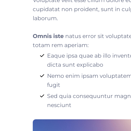
Voluptate velit esse cillum dolore e
cupidatat non proident, sunt in culp
laborum.
Omnis iste
natus error sit volupt
totam rem aperiam:
Eaque ipsa quae ab illo invento
dicta sunt explicabo
Nemo enim ipsam voluptatem q
fugit
Sed quia consequuntur magni 
nesciunt