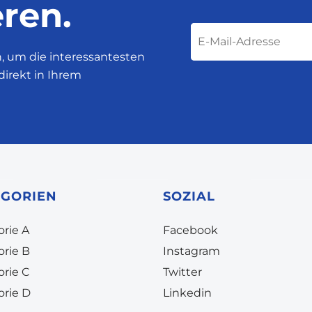
ren.
n, um die interessantesten
direkt in Ihrem
EGORIEN
SOZIAL
rie A
Facebook
orie B
Instagram
orie C
Twitter
orie D
Linkedin