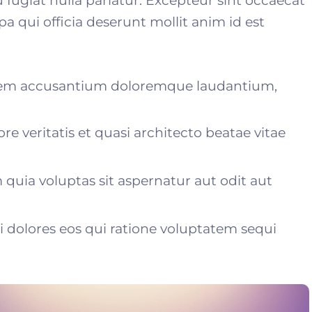
u fugiat nulla pariatur. Excepteur sint occaecat
a qui officia deserunt mollit anim id est
atem accusantium doloremque laudantium,
re veritatis et quasi architecto beatae vitae
uia voluptas sit aspernatur aut odit aut
dolores eos qui ratione voluptatem sequi