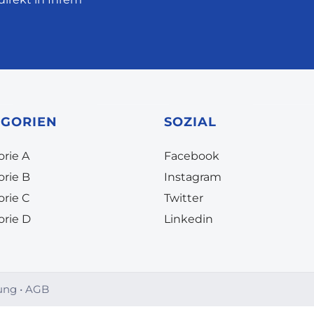
EGORIEN
SOZIAL
rie A
Facebook
orie B
Instagram
orie C
Twitter
orie D
Linkedin
ung
•
AGB