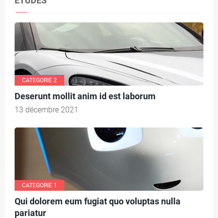
ETUDES
E
G
O
R
I
CATEGORIE 2
E
Deserunt mollit anim id est laborum
1
13 décembre 2021
C
A
T
CATEGORIE 1
E
Qui dolorem eum fugiat quo voluptas nulla
pariatur
G