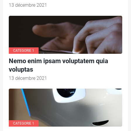
13 décembre 2021
O
R
I
E
2
CATEGORIE 1
Nemo enim ipsam voluptatem quia
voluptas
C
13 décembre 2021
A
T
E
G
CATEGORIE 1
O