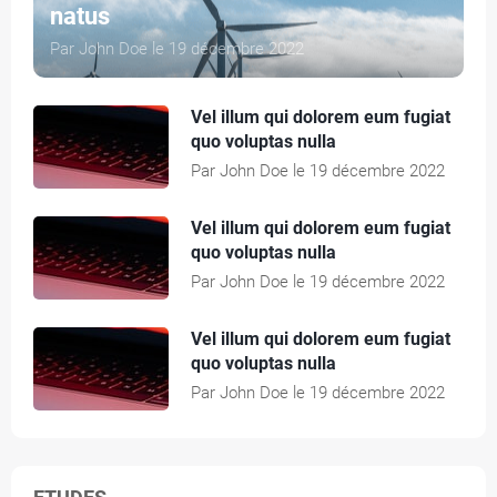
r
T
natus
Par John Doe le 19 décembre 2022
E
Vel illum qui dolorem eum fugiat
Q
quo voluptas nulla
Par John Doe le 19 décembre 2022
U
I
Vel illum qui dolorem eum fugiat
quo voluptas nulla
P
Par John Doe le 19 décembre 2022
E
Vel illum qui dolorem eum fugiat
quo voluptas nulla
C
Par John Doe le 19 décembre 2022
A
T