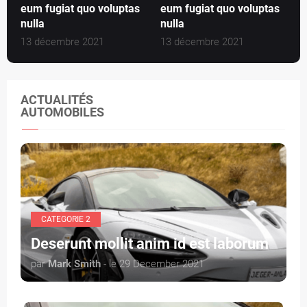
eum fugiat quo voluptas
eum fugiat quo voluptas
nulla
nulla
13 décembre 2021
13 décembre 2021
ACTUALITÉS
AUTOMOBILES
CATEGORIE 2
Deserunt mollit anim id est laborum
par
Mark Smith
- le 29 December 2021