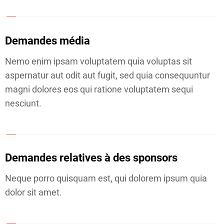
E
G
O
Demandes média
R
Nemo enim ipsam voluptatem quia voluptas sit
I
aspernatur aut odit aut fugit, sed quia consequuntur
magni dolores eos qui ratione voluptatem sequi
E
nesciunt.
1
C
Demandes relatives à des sponsors
A
Neque porro quisquam est, qui dolorem ipsum quia
T
dolor sit amet.
E
G