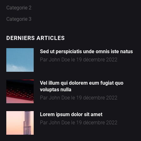
R
Categorie 2
I
Categorie 3
E
DERNIERS ARTICLES
3
Sed ut perspiciatis unde omnis iste natus
Par John Doe le 19 décembre 2022
Vel illum qui dolorem eum fugiat quo
voluptas nulla
Par John Doe le 19 décembre 2022
Lorem ipsum dolor sit amet
Par John Doe le 19 décembre 2022