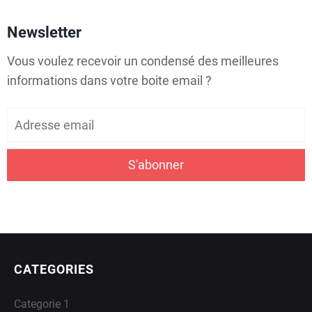
O
Newsletter
R
Vous voulez recevoir un condensé des meilleures
I
informations dans votre boite email ?
E
2
S'abonner
C
A
T
E
CATEGORIES
G
O
Categorie 1