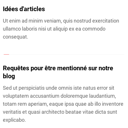
r
T
Idées d'articles
Ut enim ad minim veniam, quis nostrud exercitation
E
ullamco laboris nisi ut aliquip ex ea commodo
Q
consequat.
U
I
P
Requêtes pour être mentionné sur notre
blog
E
Sed ut perspiciatis unde omnis iste natus error sit
voluptatem accusantium doloremque laudantium,
C
totam rem aperiam, eaque ipsa quae ab illo inventore
A
veritatis et quasi architecto beatae vitae dicta sunt
explicabo.
T