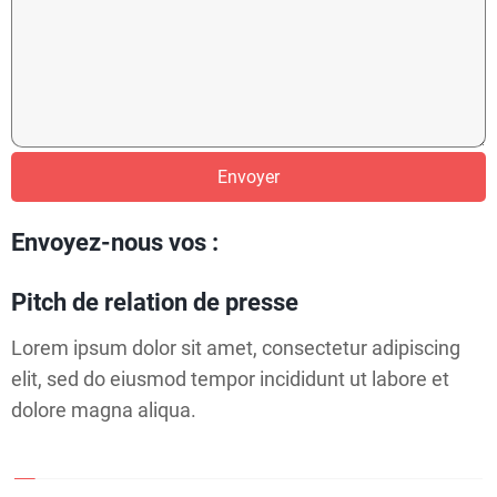
I
C
L
E
S
Envoyer
Envoyez-nous vos :
t
C
Pitch de relation de presse
O
Lorem ipsum dolor sit amet, consectetur adipiscing
N
t
elit, sed do eiusmod tempor incididunt ut labore et
T
dolore magna aliqua.
A
C