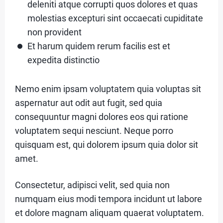
deleniti atque corrupti quos dolores et quas
O
molestias excepturi sint occaecati cupiditate
U
non provident
T
Et harum quidem rerum facilis est et
expedita distinctio
C
Nemo enim ipsam voluptatem quia voluptas sit
aspernatur aut odit aut fugit, sed quia
A
consequuntur magni dolores eos qui ratione
T
voluptatem sequi nesciunt. Neque porro
E
quisquam est, qui dolorem ipsum quia dolor sit
G
amet.
O
Consectetur, adipisci velit, sed quia non
R
numquam eius modi tempora incidunt ut labore
Y
et dolore magnam aliquam quaerat voluptatem.