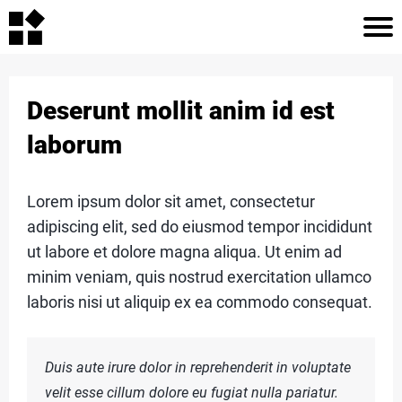
H
O
Deserunt mollit anim id est
M
laborum
E
Lorem ipsum dolor sit amet, consectetur
adipiscing elit, sed do eiusmod tempor incididunt
A
r
ut labore et dolore magna aliqua. Ut enim ad
R
c
minim veniam, quis nostrud exercitation ullamco
TI
laboris nisi ut aliquip ex ea commodo consequat.
C
L
Duis aute irure dolor in reprehenderit in voluptate
E
velit esse cillum dolore eu fugiat nulla pariatur.