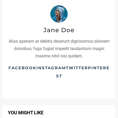
C
A
T
Jane Doe
E
G
Alias aperiam at debitis deserunt dignissimos dolorem
doloribus, fuga fugiat impedit laudantium magni
O
maxime nihil nisi quidem.
R
Y
FACEBOOKINSTAGRAMTWITTERPINTERE
ST
3
YOU MIGHT LIKE