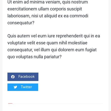
Ut enim ad minima veniam, quis nostrum
1
exercitationem ullam corporis suscipit
laboriosam, nisi ut aliquid ex ea commodi
consequatur?
C
A
Quis autem vel eum iure reprehenderit qui in ea
T
voluptate velit esse quam nihil molestiae
E
consequatur, vel illum qui dolorem eum fugiat
quo voluptas nulla pariatur?
G
O
R
Facebook
Y
Twitter
2