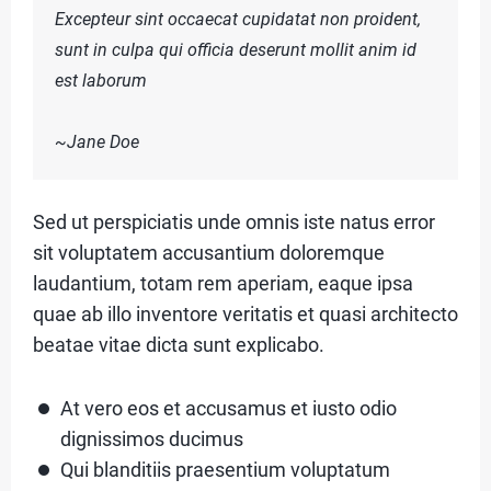
Excepteur sint occaecat cupidatat non proident,
S
sunt in culpa qui officia deserunt mollit anim id
n
est laborum
C
~Jane Doe
c
O
N
Sed ut perspiciatis unde omnis iste natus error
T
sit voluptatem accusantium doloremque
A
laudantium, totam rem aperiam, eaque ipsa
C
quae ab illo inventore veritatis et quasi architecto
u
beatae vitae dicta sunt explicabo.
T
At vero eos et accusamus et iusto odio
A
dignissimos ducimus
Qui blanditiis praesentium voluptatum
B