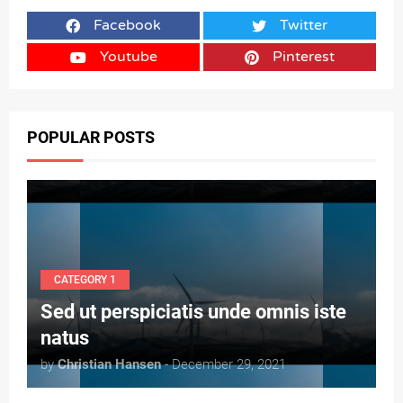
Facebook
Twitter
Youtube
Pinterest
POPULAR POSTS
CATEGORY 1
Sed ut perspiciatis unde omnis iste
natus
by
Christian Hansen
- December 29, 2021