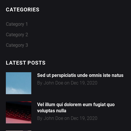
CATEGORIES
Category 1
Category 2
Category 3
LATEST POSTS
Sed ut perspiciatis unde omnis iste natus
By John Doe on Dec 19, 2020
Vel illum qui dolorem eum fugiat quo
voluptas nulla
By John Doe on Dec 19, 2020