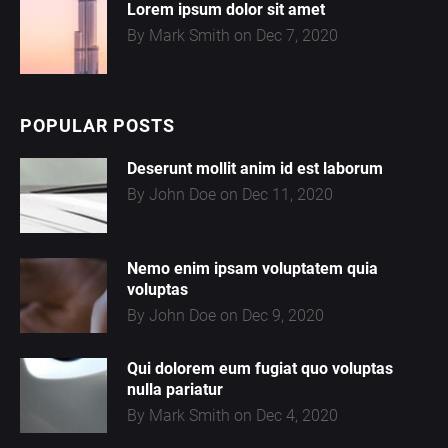
Lorem ipsum dolor sit amet
By Mark Smith on Dec 7, 2020
POPULAR POSTS
Deserunt mollit anim id est laborum
By John Doe on Dec 11, 2020
Nemo enim ipsam voluptatem quia
volupta
s
By John Doe on Dec 9, 2020
Qui dolorem eum fugiat quo voluptas
nulla pariatur
By Mark Smith on Dec 4, 2020