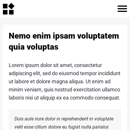
H
O
Nemo enim ipsam voluptatem
M
quia voluptas
E
Lorem ipsum dolor sit amet, consectetur
adipiscing elit, sed do eiusmod tempor incididunt
A
r
ut labore et dolore magna aliqua. Ut enim ad
R
c
minim veniam, quis nostrud exercitation ullamco
TI
laboris nisi ut aliquip ex ea commodo consequat.
C
L
Duis aute irure dolor in reprehenderit in voluptate
E
velit esse cillum dolore eu fugiat nulla pariatur.