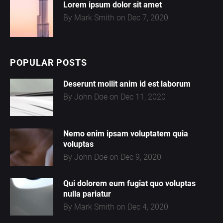
Lorem ipsum dolor sit amet
By Mark Smith on Dec 7, 2020
POPULAR POSTS
Deserunt mollit anim id est laborum
By John Doe on Dec 11, 2020
Nemo enim ipsam voluptatem quia
volupta
s
By John Doe on Dec 9, 2020
Qui dolorem eum fugiat quo voluptas
nulla pariatur
By Mark Smith on Dec 4, 2020