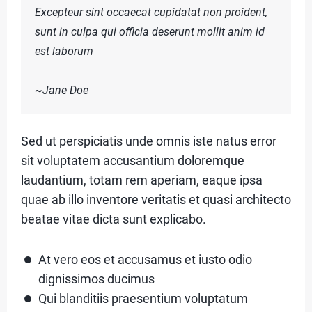
Excepteur sint occaecat cupidatat non proident,
S
sunt in culpa qui officia deserunt mollit anim id
n
est laborum
C
~Jane Doe
c
O
N
Sed ut perspiciatis unde omnis iste natus error
T
sit voluptatem accusantium doloremque
A
laudantium, totam rem aperiam, eaque ipsa
C
quae ab illo inventore veritatis et quasi architecto
u
beatae vitae dicta sunt explicabo.
T
At vero eos et accusamus et iusto odio
A
dignissimos ducimus
Qui blanditiis praesentium voluptatum
B