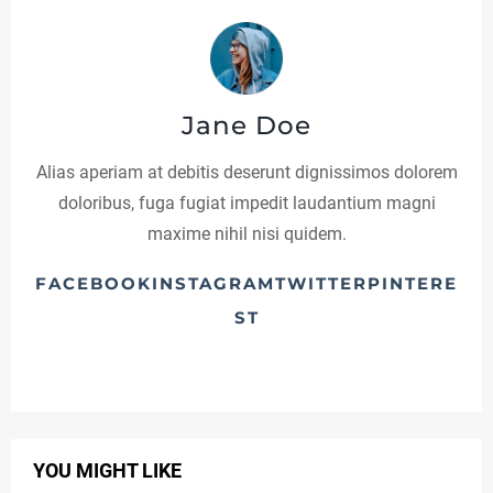
C
A
T
Jane Doe
E
G
Alias aperiam at debitis deserunt dignissimos dolorem
doloribus, fuga fugiat impedit laudantium magni
O
maxime nihil nisi quidem.
R
Y
FACEBOOKINSTAGRAMTWITTERPINTERE
ST
3
YOU MIGHT LIKE