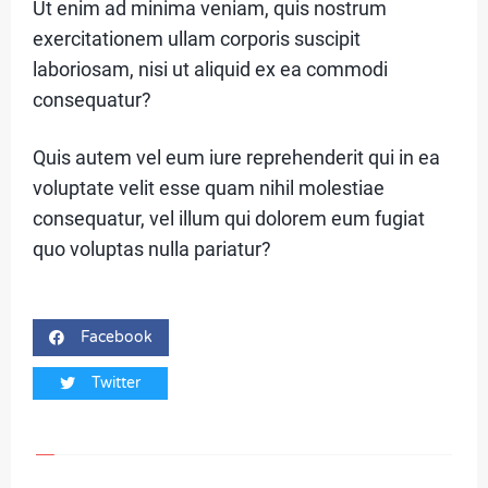
Ut enim ad minima veniam, quis nostrum
1
exercitationem ullam corporis suscipit
laboriosam, nisi ut aliquid ex ea commodi
consequatur?
C
A
Quis autem vel eum iure reprehenderit qui in ea
T
voluptate velit esse quam nihil molestiae
E
consequatur, vel illum qui dolorem eum fugiat
quo voluptas nulla pariatur?
G
O
R
Facebook
Y
Twitter
2