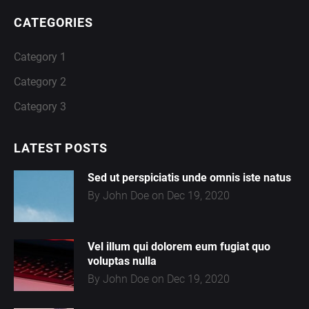
CATEGORIES
Category 1
Category 2
Category 3
LATEST POSTS
Sed ut perspiciatis unde omnis iste natus
By John Doe on Dec 19, 2020
Vel illum qui dolorem eum fugiat quo
voluptas nulla
By John Doe on Dec 19, 2020