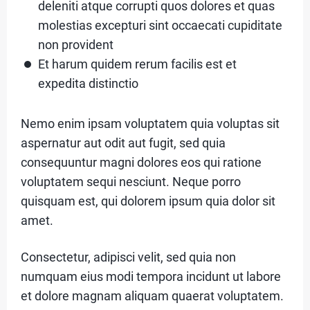
deleniti atque corrupti quos dolores et quas
O
molestias excepturi sint occaecati cupiditate
U
non provident
T
Et harum quidem rerum facilis est et
expedita distinctio
C
Nemo enim ipsam voluptatem quia voluptas sit
aspernatur aut odit aut fugit, sed quia
A
consequuntur magni dolores eos qui ratione
T
voluptatem sequi nesciunt. Neque porro
E
quisquam est, qui dolorem ipsum quia dolor sit
G
amet.
O
Consectetur, adipisci velit, sed quia non
R
numquam eius modi tempora incidunt ut labore
Y
et dolore magnam aliquam quaerat voluptatem.