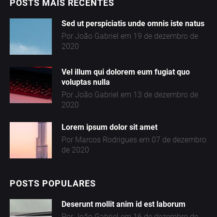
POSTS MAIS RECENTES
G
Sed ut perspiciatis unde omnis iste natus
O
Por João Gabriel em 19 de dezembro de
S
2020
Vel illum qui dolorem eum fugiat quo
voluptas nulla
C
Por João Gabriel em 13 de dezembro de
t
O
2020
N
Lorem ipsum dolor sit amet
t
T
Por Marcos Rodrigues em 07 de dezembro
de 2020
A
T
POSTS POPULARES
O
Deserunt mollit anim id est laborum
Por João Gabriel em 16 de dezembro de