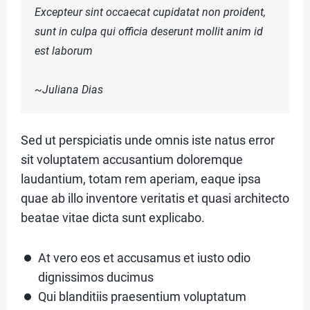
Excepteur sint occaecat cupidatat non proident,
G
sunt in culpa qui officia deserunt mollit anim id
O
est laborum
S
~Juliana Dias
C
t
Sed ut perspiciatis unde omnis iste natus error
O
sit voluptatem accusantium doloremque
N
laudantium, totam rem aperiam, eaque ipsa
t
T
quae ab illo inventore veritatis et quasi architecto
beatae vitae dicta sunt explicabo.
A
T
At vero eos et accusamus et iusto odio
O
dignissimos ducimus
Qui blanditiis praesentium voluptatum