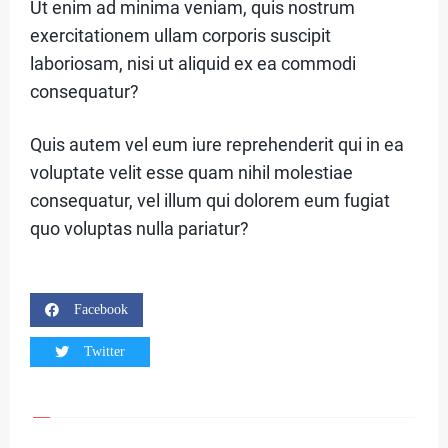
Ut enim ad minima veniam, quis nostrum
R
exercitationem ullam corporis suscipit
I
laboriosam, nisi ut aliquid ex ea commodi
A
consequatur?
1
Quis autem vel eum iure reprehenderit qui in ea
voluptate velit esse quam nihil molestiae
C
consequatur, vel illum qui dolorem eum fugiat
quo voluptas nulla pariatur?
A
T
E
Facebook
G
Twitter
O
R
I