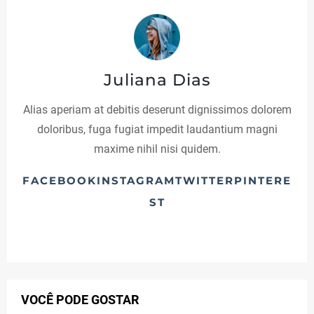
A
2
Juliana Dias
C
Alias aperiam at debitis deserunt dignissimos dolorem
doloribus, fuga fugiat impedit laudantium magni
A
maxime nihil nisi quidem.
T
E
FACEBOOKINSTAGRAMTWITTERPINTERE
ST
G
O
R
I
VOCÊ PODE GOSTAR
A