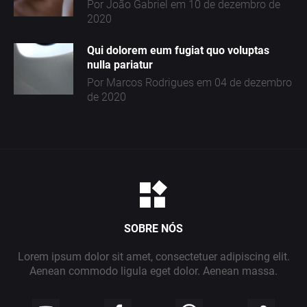
Por João Gabriel em 10 de dezembro de
2020
Qui dolorem eum fugiat quo voluptas
nulla pariatur
Por Marcos Rodrigues em 04 de dezembro
de 2020
SOBRE NÓS
Lorem ipsum dolor sit amet, consectetuer adipiscing elit.
Aenean commodo ligula eget dolor. Aenean massa.