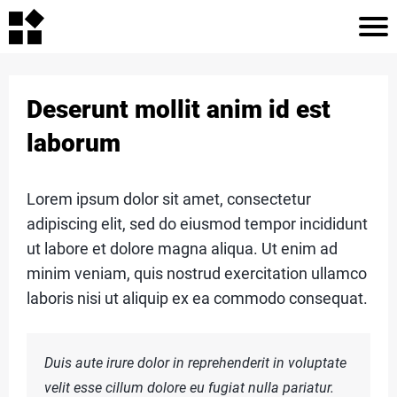
I
I
N
Deserunt mollit anim id est
Í
í
laborum
C
I
i
Lorem ipsum dolor sit amet, consectetur
O
adipiscing elit, sed do eiusmod tempor incididunt
ut labore et dolore magna aliqua. Ut enim ad
minim veniam, quis nostrud exercitation ullamco
A
laboris nisi ut aliquip ex ea commodo consequat.
r
R
i
T
Duis aute irure dolor in reprehenderit in voluptate
I
velit esse cillum dolore eu fugiat nulla pariatur.