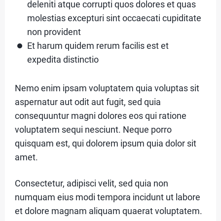
deleniti atque corrupti quos dolores et quas
S
r
molestias excepturi sint occaecati cupiditate
O
non provident
B
Et harum quidem rerum facilis est et
expedita distinctio
R
E
Nemo enim ipsam voluptatem quia voluptas sit
aspernatur aut odit aut fugit, sed quia
consequuntur magni dolores eos qui ratione
C
voluptatem sequi nesciunt. Neque porro
A
quisquam est, qui dolorem ipsum quia dolor sit
T
amet.
E
Consectetur, adipisci velit, sed quia non
G
numquam eius modi tempora incidunt ut labore
O
et dolore magnam aliquam quaerat voluptatem.