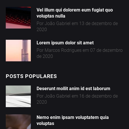
Vel illum qui dolorem eum fugiat quo
voluptas nulla
Por João Gabriel em 13 de dezembro de
2020
Lorem ipsum dolor sit amet
Por Marcos Rodrigues em 07 de dezembro
de 2020
POSTS POPULARES
Deserunt mollit anim id est laborum
Por João Gabriel em 16 de dezembro de
2020
Nemo enim ipsam voluptatem quia
volupta
s