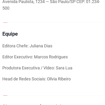
Avenida Paulista, 1234 — São Paulo/SP CEP: 01.234-
G
500
O
S
Equipe
C
Editora Chefe: Juliana Dias
t
O
Editor Executivo: Marcos Rodrigues
N
t
T
Produtora Executiva / Vídeo: Sara Lua
A
Head de Redes Sociais: Olívia Ribeiro
T
O