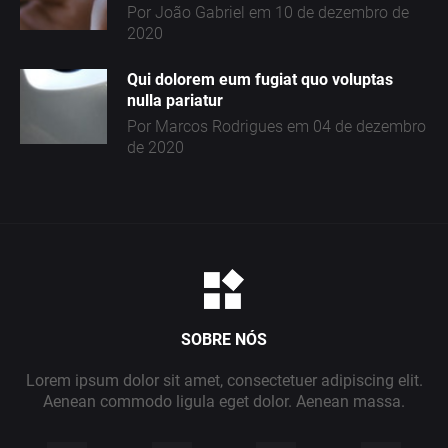
Por João Gabriel em 10 de dezembro de
3
2020
Qui dolorem eum fugiat quo voluptas
nulla pariatur
Por Marcos Rodrigues em 04 de dezembro
de 2020
SOBRE NÓS
Lorem ipsum dolor sit amet, consectetuer adipiscing elit.
Aenean commodo ligula eget dolor. Aenean massa.