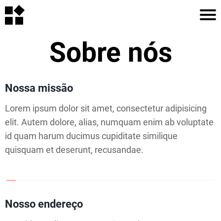
I
I
Sobre nós
N
Í
í
C
Nossa missão
I
i
Lorem ipsum dolor sit amet, consectetur adipisicing
O
elit. Autem dolore, alias, numquam enim ab voluptate
id quam harum ducimus cupiditate similique
quisquam et deserunt, recusandae.
A
r
R
i
T
Nosso endereço
I