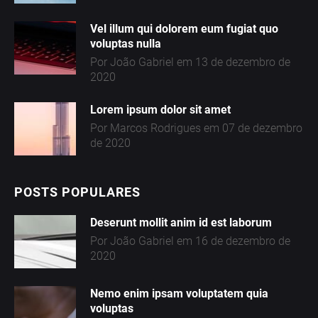
A
Vel illum qui dolorem eum fugiat quo
voluptas nulla
2
Por João Gabriel em 13 de dezembro de
2020
C
Lorem ipsum dolor sit amet
Por Marcos Rodrigues em 07 de dezembro
A
de 2020
T
E
POSTS POPULARES
G
Deserunt mollit anim id est laborum
O
Por João Gabriel em 16 de dezembro de
R
2020
I
Nemo enim ipsam voluptatem quia
A
volupta
s