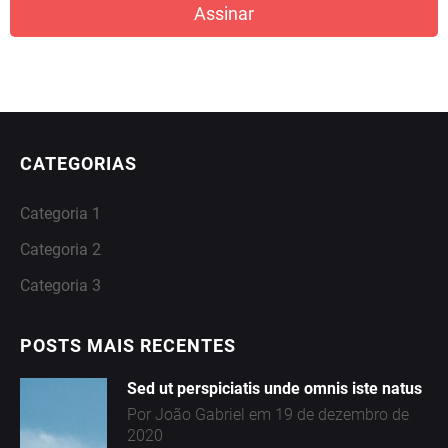
R
Assinar
I
A
1
CATEGORIAS
C
Categoria 1
A
Categoria 2
T
Categoria 3
E
G
POSTS MAIS RECENTES
O
Sed ut perspiciatis unde omnis iste natus
R
Por João Gabriel em 19 de dezembro de
2020
I