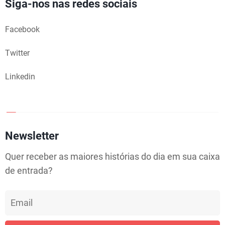
Siga-nos nas redes sociais
S
r
O
Facebook
B
Twitter
R
Linkedin
E
C
Newsletter
A
Quer receber as maiores histórias do dia em sua caixa
T
de entrada?
E
G
O