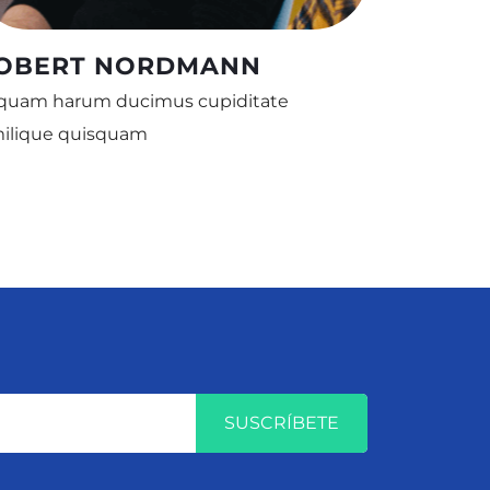
OBERT NORDMANN
 quam harum ducimus cupiditate
milique quisquam
SUSCRÍBETE