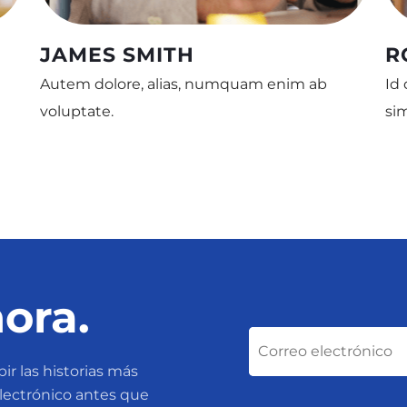
JAMES SMITH
R
Autem dolore, alias, numquam enim ab
Id
voluptate.
si
ora.
ir las historias más
electrónico antes que