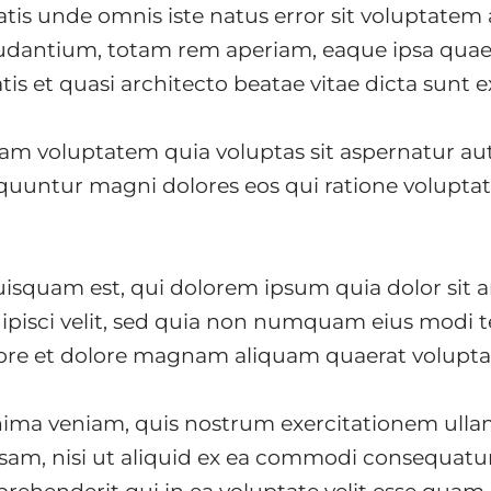
atis unde omnis iste natus error sit voluptate
dantium, totam rem aperiam, eaque ipsa quae 
tis et quasi architecto beatae vitae dicta sunt e
m voluptatem quia voluptas sit aspernatur aut 
quuntur magni dolores eos qui ratione volupta
isquam est, qui dolorem ipsum quia dolor sit 
dipisci velit, sed quia non numquam eius modi
bore et dolore magnam aliquam quaerat volupt
ima veniam, quis nostrum exercitationem ulla
iosam, nisi ut aliquid ex ea commodi consequat