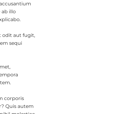
m accusantium
ab illo
xplicabo.
odit aut fugit,
tem sequi
amet,
 tempora
atem.
m corporis
ur? Quis autem