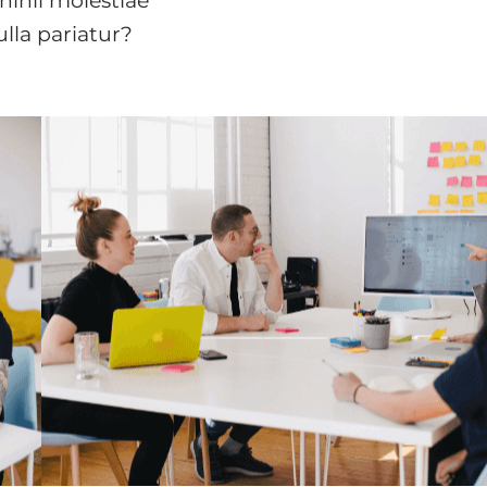
nihil molestiae
lla pariatur?