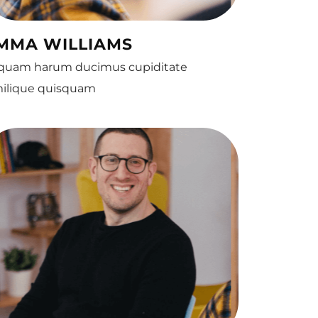
MMA WILLIAMS
 quam harum ducimus cupiditate
milique quisquam