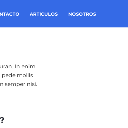
NTACTO
ARTÍCULOS
NOSOTROS
curan. In enim
u pede mollis
m semper nisi.
?