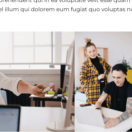
prehenderit qui in ea voluptate velit esse quam 
l illum qui dolorem eum fugiat quo voluptas nu