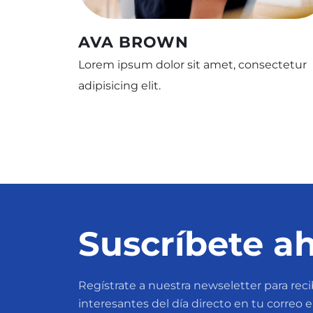
AVA BROWN
Lorem ipsum dolor sit amet, consectetur
adipisicing elit.
Suscríbete ah
Regístrate a nuestra newseletter para recib
interesantes del día directo en tu correo 