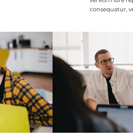
vel eum iure re
consequatur, ve