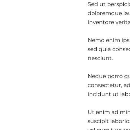
Sed ut perspici
doloremque lau
inventore verita
Nemo enim ipsa
sed quia conse
nesciunt.
Neque porro qu
consectetur, a
incidunt ut la
Ut enim ad min
suscipit labor