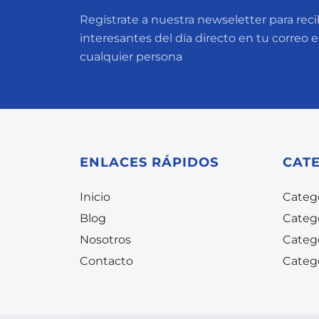
Regístrate a nuestra newseletter para recib
interesantes del día directo en tu correo 
cualquier persona
ENLACES RÁPIDOS
CAT
Inicio
Catego
Blog
Categ
Nosotros
Categ
Contacto
Categ