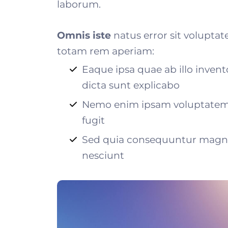
laborum.
Omnis iste
natus error sit volupt
totam rem aperiam:
Eaque ipsa quae ab illo invento
dicta sunt explicabo
Nemo enim ipsam voluptatem q
fugit
Sed quia consequuntur magni 
nesciunt