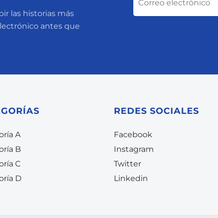
ir las historias más
electrónico antes que
EGORÍAS
REDES SOCIALES
ría A
Facebook
oría B
Instagram
oría C
Twitter
oría D
Linkedin